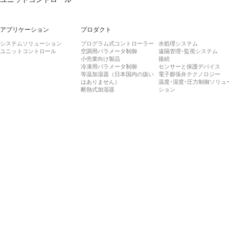
アプリケーション
プロダクト
システムソリューション
プログラム式コントローラー
水処理システム
ユニットコントロール
空調用パラメータ制御
遠隔管理･監視システム
小売業向け製品
接続
冷凍用パラメータ制御
センサーと保護デバイス
等温加湿器（日本国内の扱い
電子膨張弁テクノロジー
はありません）
温度･湿度･圧力制御ソリュ
断熱式加湿器
ション