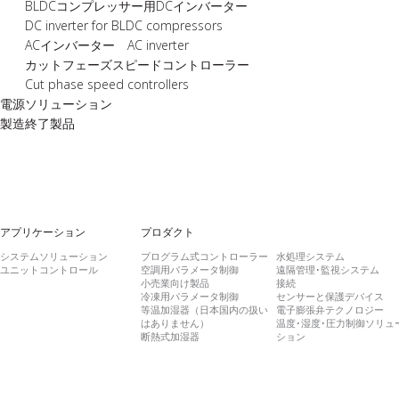
BLDCコンプレッサー用DCインバーター
DC inverter for BLDC compressors
ACインバーター AC inverter
カットフェーズスピードコントローラー
Cut phase speed controllers
電源ソリューション
製造終了製品
アプリケーション
プロダクト
システムソリューション
プログラム式コントローラー
水処理システム
ユニットコントロール
空調用パラメータ制御
遠隔管理･監視システム
小売業向け製品
接続
冷凍用パラメータ制御
センサーと保護デバイス
等温加湿器（日本国内の扱い
電子膨張弁テクノロジー
はありません）
温度･湿度･圧力制御ソリュ
断熱式加湿器
ション