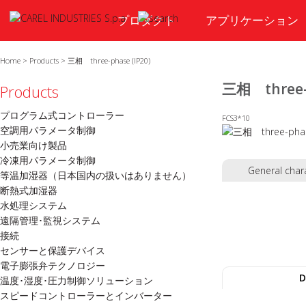
プロダクト
アプリケーション
Home
>
Products
>
三相 three-phase (IP20)
三相 three-p
Products
プログラム式コントローラー
FCS3*10
空調用パラメータ制御
小売業向け製品
冷凍用パラメータ制御
General chara
等温加湿器（日本国内の扱いはありません）
断熱式加湿器
水処理システム
遠隔管理･監視システム
接続
センサーと保護デバイス
電子膨張弁テクノロジー
D
温度･湿度･圧力制御ソリューション
スピードコントローラーとインバーター