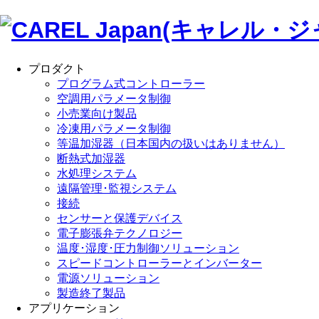
プロダクト
プログラム式コントローラー
空調用パラメータ制御
小売業向け製品
冷凍用パラメータ制御
等温加湿器（日本国内の扱いはありません）
断熱式加湿器
水処理システム
遠隔管理･監視システム
接続
センサーと保護デバイス
電子膨張弁テクノロジー
温度･湿度･圧力制御ソリューション
スピードコントローラーとインバーター
電源ソリューション
製造終了製品
アプリケーション