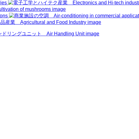
ies
ions