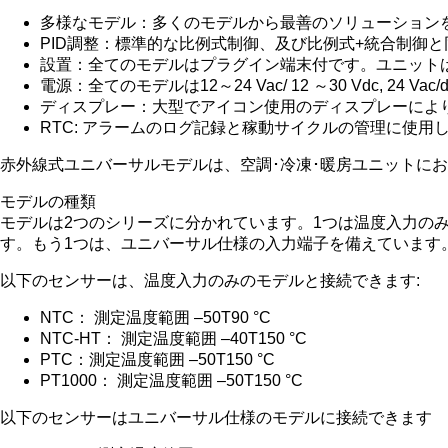
多様なモデル：多くのモデルから最善のソリューション
PID調整：標準的な比例式制御、及び比例式+統合制御
設置：全てのモデルはプラグイン端末付です。ユニット
電源：全てのモデルは12～24 Vac/ 12 ～30 Vdc, 24 Vac
ディスプレー：大型でアイコン使用のディスプレーによ
RTC: アラームのログ記録と稼動サイクルの管理に使用
赤外線式ユニバーサルモデルは、空調･冷凍･暖房ユニットに
モデルの種類
モデルは2つのシリーズに分かれています。1つは温度入力のみの
す。もう1つは、ユニバーサル仕様の入力端子を備えています。(NTC, NTC-
以下のセンサーは、温度入力のみのモデルと接続できます:
NTC： 測定温度範囲 –50T90 °C
NTC-HT： 測定温度範囲 –40T150 °C
PTC：測定温度範囲 –50T150 °C
PT1000： 測定温度範囲 –50T150 °C
以下のセンサーはユニバーサル仕様のモデルに接続できます