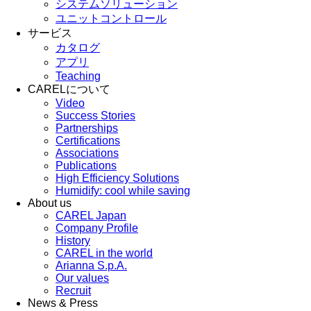
システムソリューション
ユニットコントロール
サービス
カタログ
アプリ
Teaching
CARELについて
Video
Success Stories
Partnerships
Certifications
Associations
Publications
High Efficiency Solutions
Humidify: cool while saving
About us
CAREL Japan
Company Profile
History
CAREL in the world
Arianna S.p.A.
Our values
Recruit
News & Press