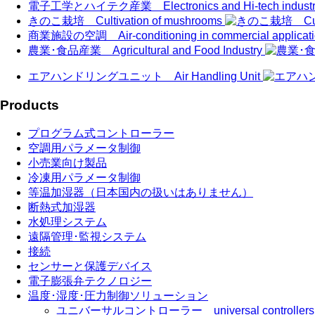
電子工学とハイテク産業 Electronics and Hi-tech industr
きのこ栽培 Cultivation of mushrooms
商業施設の空調 Air-conditioning in commercial applicat
農業･食品産業 Agricultural and Food Industry
エアハンドリングユニット Air Handling Unit
Products
プログラム式コントローラー
空調用パラメータ制御
小売業向け製品
冷凍用パラメータ制御
等温加湿器（日本国内の扱いはありません）
断熱式加湿器
水処理システム
遠隔管理･監視システム
接続
センサーと保護デバイス
電子膨張弁テクノロジー
温度･湿度･圧力制御ソリューション
ユニバーサルコントローラー universal controllers