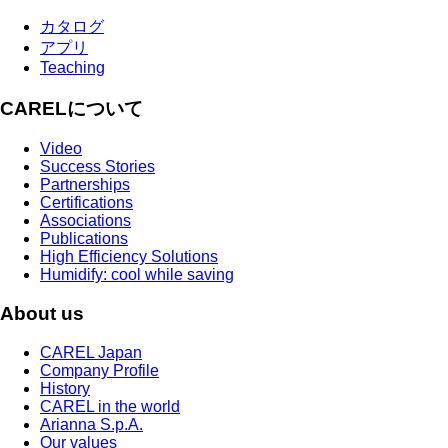
カタログ
アプリ
Teaching
CARELについて
Video
Success Stories
Partnerships
Certifications
Associations
Publications
High Efficiency Solutions
Humidify: cool while saving
About us
CAREL Japan
Company Profile
History
CAREL in the world
Arianna S.p.A.
Our values