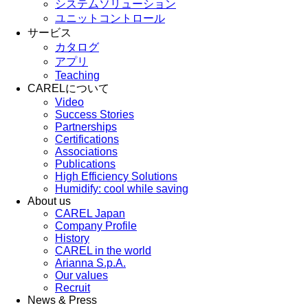
システムソリューション
ユニットコントロール
サービス
カタログ
アプリ
Teaching
CARELについて
Video
Success Stories
Partnerships
Certifications
Associations
Publications
High Efficiency Solutions
Humidify: cool while saving
About us
CAREL Japan
Company Profile
History
CAREL in the world
Arianna S.p.A.
Our values
Recruit
News & Press