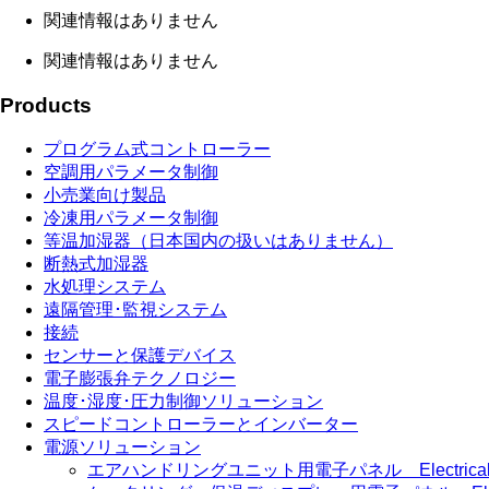
関連情報はありません
関連情報はありません
Products
プログラム式コントローラー
空調用パラメータ制御
小売業向け製品
冷凍用パラメータ制御
等温加湿器（日本国内の扱いはありません）
断熱式加湿器
水処理システム
遠隔管理･監視システム
接続
センサーと保護デバイス
電子膨張弁テクノロジー
温度･湿度･圧力制御ソリューション
スピードコントローラーとインバーター
電源ソリューション
エアハンドリングユニット用電子パネル Electrical pan