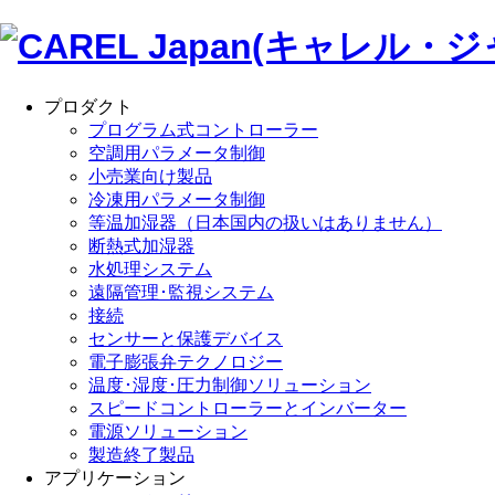
プロダクト
プログラム式コントローラー
空調用パラメータ制御
小売業向け製品
冷凍用パラメータ制御
等温加湿器（日本国内の扱いはありません）
断熱式加湿器
水処理システム
遠隔管理･監視システム
接続
センサーと保護デバイス
電子膨張弁テクノロジー
温度･湿度･圧力制御ソリューション
スピードコントローラーとインバーター
電源ソリューション
製造終了製品
アプリケーション