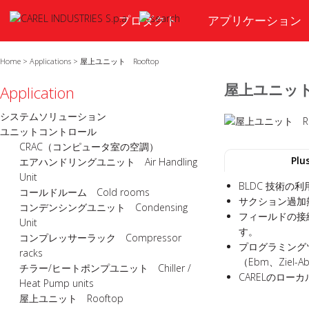
プロダクト
アプリケーション
Home
>
Applications
>
屋上ユニット Rooftop
屋上ユニット 
Application
システムソリューション
ユニットコントロール
CRAC（コンピュータ室の空調）
Plu
エアハンドリングユニット Air Handling
Unit
BLDC 技術の
コールドルーム Cold rooms
サクション過加
コンデンシングユニット Condensing
フィールドの接
Unit
す。
コンプレッサーラック Compressor
プログラミング
racks
（Ebm、Zie
チラー/ヒートポンプユニット Chiller /
CARELのロー
Heat Pump units
屋上ユニット Rooftop