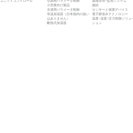
ユニットコントロール
空調用パラメータ制御
遠隔管理･監視システム
小売業向け製品
接続
冷凍用パラメータ制御
センサーと保護デバイス
等温加湿器（日本国内の扱い
電子膨張弁テクノロジー
はありません）
温度･湿度･圧力制御ソリュ
断熱式加湿器
ション