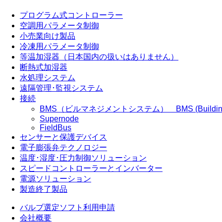
プログラム式コントローラー
空調用パラメータ制御
小売業向け製品
冷凍用パラメータ制御
等温加湿器（日本国内の扱いはありません）
断熱式加湿器
水処理システム
遠隔管理･監視システム
接続
BMS（ビルマネジメントシステム） BMS (Building Ma
Supernode
FieldBus
センサーと保護デバイス
電子膨張弁テクノロジー
温度･湿度･圧力制御ソリューション
スピードコントローラーとインバーター
電源ソリューション
製造終了製品
バルブ選定ソフト利用申請
会社概要