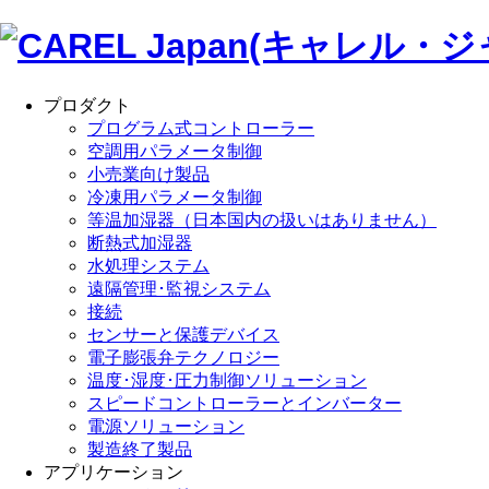
プロダクト
プログラム式コントローラー
空調用パラメータ制御
小売業向け製品
冷凍用パラメータ制御
等温加湿器（日本国内の扱いはありません）
断熱式加湿器
水処理システム
遠隔管理･監視システム
接続
センサーと保護デバイス
電子膨張弁テクノロジー
温度･湿度･圧力制御ソリューション
スピードコントローラーとインバーター
電源ソリューション
製造終了製品
アプリケーション