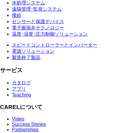
水処理システム
遠隔管理･監視システム
接続
センサーと保護デバイス
電子膨張弁テクノロジー
温度･湿度･圧力制御ソリューション
スピードコントローラーとインバーター
電源ソリューション
製造終了製品
サービス
カタログ
アプリ
Teaching
CARELについて
Video
Success Stories
Partnerships