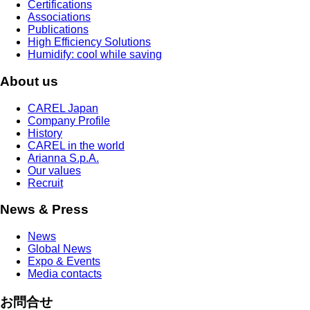
Certifications
Associations
Publications
High Efficiency Solutions
Humidify: cool while saving
About us
CAREL Japan
Company Profile
History
CAREL in the world
Arianna S.p.A.
Our values
Recruit
News & Press
News
Global News
Expo & Events
Media contacts
お問合せ