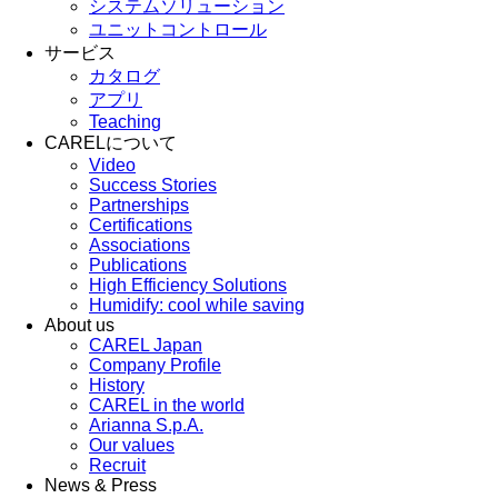
システムソリューション
ユニットコントロール
サービス
カタログ
アプリ
Teaching
CARELについて
Video
Success Stories
Partnerships
Certifications
Associations
Publications
High Efficiency Solutions
Humidify: cool while saving
About us
CAREL Japan
Company Profile
History
CAREL in the world
Arianna S.p.A.
Our values
Recruit
News & Press