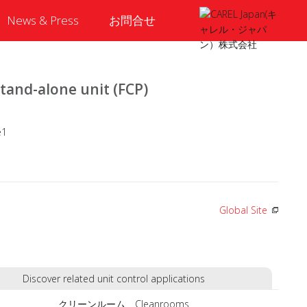
News & Press
お問合せ
alone unit (FCP)
Global Site
Discover related unit control applications
クリーンルーム Cleanrooms
商業施設の空調 A