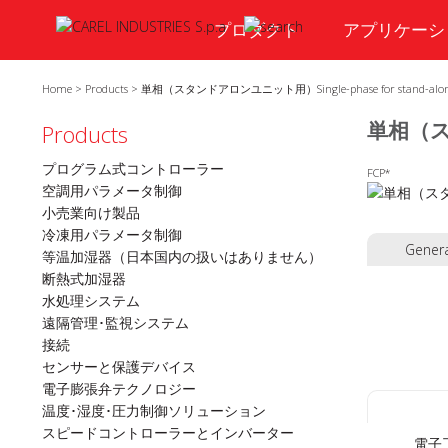
プロダクト
アプリケーシ
Home
>
Products
>
単相（スタンドアロンユニット用）Single-phase for stand-alone u
単相（スタ
Products
プログラム式コントローラー
FCP*
空調用パラメータ制御
小売業向け製品
冷凍用パラメータ制御
Genera
等温加湿器（日本国内の扱いはありません）
断熱式加湿器
水処理システム
遠隔管理･監視システム
接続
センサーと保護デバイス
電子膨張弁テクノロジー
温度･湿度･圧力制御ソリューション
スピードコントローラーとインバーター
スーパーマーケット Hypermarket
電子工