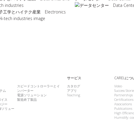
ch industries
サービス
CARELにつ
スピードコントローラーとイ
カタログ
Video
テム
ンバーター
アプリ
Success Storie
電源ソリューション
Teaching
Partnerships
バイス
製造終了製品
Certifications
ロジー
Associations
御ソリュー
Publications
High Efficien
Humidify: coo