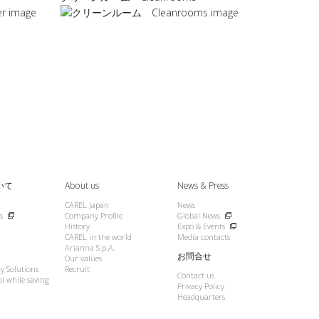
commercial 
Next
いて
About us
News & Press
CAREL Japan
News
s
Company Profile
Global News
History
Expo & Events
CAREL in the world
Media contacts
Arianna S.p.A.
お問合せ
Our values
cy Solutions
Recruit
Contact us
l while saving
Privacy Policy
Headquarters