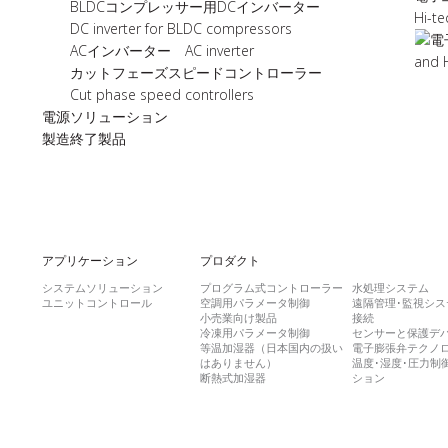
BLDCコンプレッサー用DCインバーター
Hi-te
DC inverter for BLDC compressors
ACインバーター AC inverter
Previous
カットフェーズスピードコントローラー
Cut phase speed controllers
電源ソリューション
製造終了製品
アプリケーション
プロダクト
システムソリューション
プログラム式コントローラー
水処理システム
ユニットコントロール
空調用パラメータ制御
遠隔管理･監視シス
小売業向け製品
接続
冷凍用パラメータ制御
センサーと保護デ
等温加湿器（日本国内の扱い
電子膨張弁テクノ
はありません）
温度･湿度･圧力制
断熱式加湿器
ション