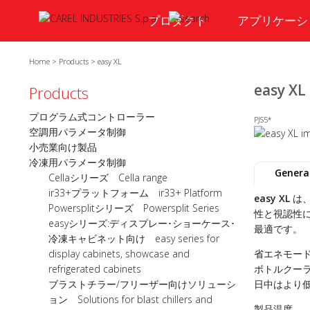
プロダクト
アプリケーシ
Home
>
Products
>
easy XL
easy XL
Products
プログラム式コントローラー
PJS5*
空調用パラメータ制御
小売業向け製品
冷凍用パラメータ制御
General
Cellaシリーズ Cella range
ir33+プラットフォーム ir33+ Platform
easy XL
は
Powersplitシリーズ Powersplit Series
性と視認性
easyシリーズ:ディスプレー･ショーケース･
最適です。
冷凍キャビネット向け easy series for
display cabinets, showcase and
省エネモー
refrigerated cabinets
ボトルクー
ブラストチラー/フリーザー向けソリューシ
日中はより
ョン Solutions for blast chillers and
製品温度