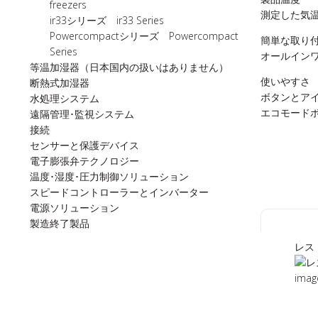
freezers
測定した気
ir33シリーズ ir33 Series
Powercompactシリーズ Powercompact
簡単な取り
Series
オールイン
等温加湿器（日本国内の扱いはありません）
使いやすさ
断熱式加湿器
ボタンとア
水処理システム
エコモード
遠隔管理･監視システム
接続
センサーと保護デバイス
電子膨張弁テクノロジー
温度･湿度･圧力制御ソリューション
スピードコントローラーとインバーター
電源ソリューション
製造終了製品
レスト