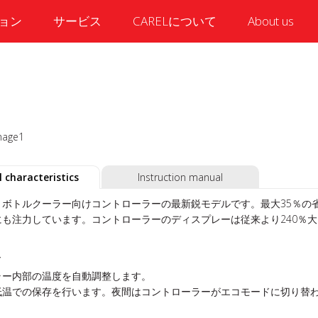
ョン
サービス
CARELについて
About us
 characteristics
Instruction manual
、ボトルクーラー向けコントローラーの最新鋭モデルです。最大35％の省
にも注力しています。コントローラーのディスプレーは従来より240％
ド
ラー内部の温度を自動調整します。
低温での保存を行います。夜間はコントローラーがエコモードに切り替